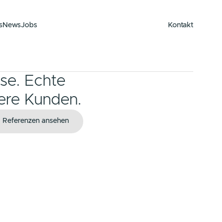
enzen
Über uns
News
Jobs
enzen
Über uns
News
Jobs
gebnisse. Echte
für unsere Kunden.
ie uns
Referenzen ansehen
ie uns
Referenzen ansehen