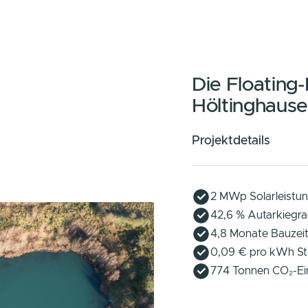
: Niedersachsens e
Die F
Hölti
Projektde