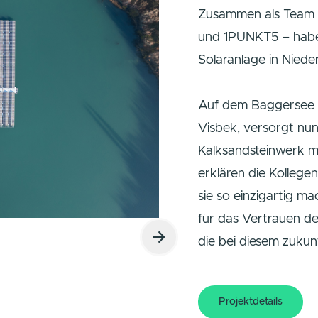
2 MWp 
42,6 %
4,8 Mo
0,09 €
774 To
Zusammen
und 1PUN
Solaranlag
Auf dem B
Visbek, v
Kalksands