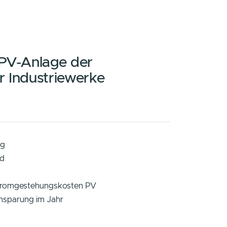
rste Floating-PV
loating-PV-Anlage der
nghauser Industriewerke
tails