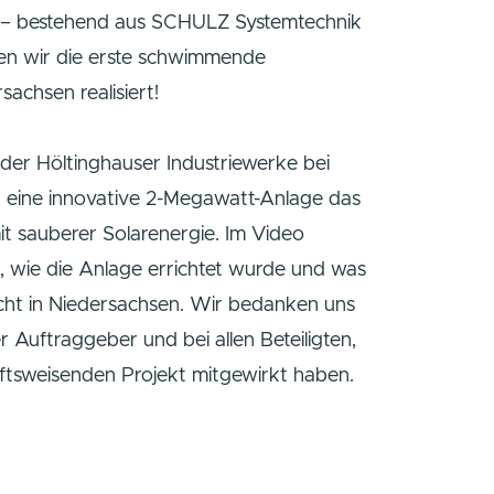
Solarleistung
 Autarkiegrad
nate Bauzeit
 pro kWh Stromgestehungskosten PV
nnen CO₂-Einsparung im Jahr
 als Team – bestehend aus SCHULZ Systemtechn
KT5 – haben wir die erste schwimmende
e in Niedersachsen realisiert!
aggersee der Höltinghauser Industriewerke bei
ersorgt nun eine innovative 2-Megawatt-Anlage d
teinwerk mit sauberer Solarenergie. Im Video