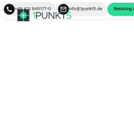
+49 421 845177-0
info@1punkt5.de
Ber