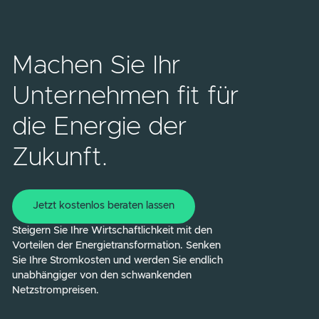
Wir übernehmen die komplette
Betriebsführung für Ihr gesamtes
Energiesystem – dazu gehören Ihre PV-Anlage
Batteriespeicher und Energiemanagement
Lösungen. Unser Ziel ist es, alle Komponenten
nahtlos und effizient zusammenarbeiten zu
lassen.
Wie reagiert 1PUNKT5 auf Störungen?
Sollten Störungen auftreten, werden diese
durch unser Monitoring-System sofort erkannt
Unser Expertenteam kümmert sich um eine
schnelle und effektive Behebung, bevor es zu
größeren Problemen kommt.