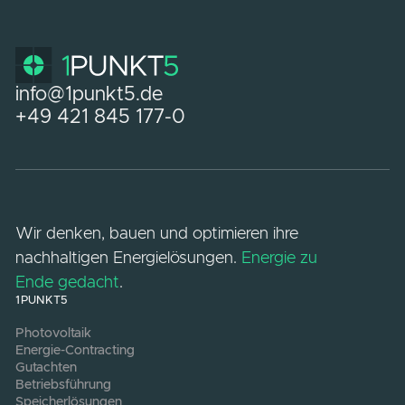
Wie hilft die Betriebsführung, Kosten zu
sparen?
Durch kontinuierliches Monitoring und
regelmäßige Wartung vermeiden wir
ungeplante Ausfälle und ineffizienten Betrieb.
So sparen Sie nicht nur Reparaturkosten,
sondern maximieren auch die Leistung Ihrer
Anlage, was zu langfristigen Einsparungen
führt.
Was passiert, wenn ich meine Anlage
erweitern möchte?
1PUNKT5 unterstützt Sie auch bei
Erweiterungen oder Modernisierungen Ihres
Energiesystems. Wir analysieren, welche