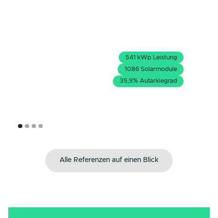
Die PV-Anlage von 1PUNKT5 und Schulz
Systemtechnik wurde in nur 3 Monaten mit 541
kWp fertiggestellt. Wir sind sehr zufrieden und
setzen auch künftig auf 1PUNKT5 für Betrieb und
Service.
Reinhard Steinkamp
Betriebsleiter - Böckmann Fahrzeugwerke