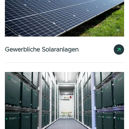
Ende.
Unsere Energielösungen machen bei
Inbetriebnahme
der Solaranlage und der Betriebsführun
nicht halt.
Wir bieten Ihnen die ganzheitliche
Modernisierung Ihres Energiesystems. U
ein Höchstmaß an Wirtschaftlichkeit zu
erreichen, optimieren wir die
entscheidenden Bereiche Ihrer
Energie: Erzeugung, Speicherung und
Regelung.
Energie zu Ende gedacht.