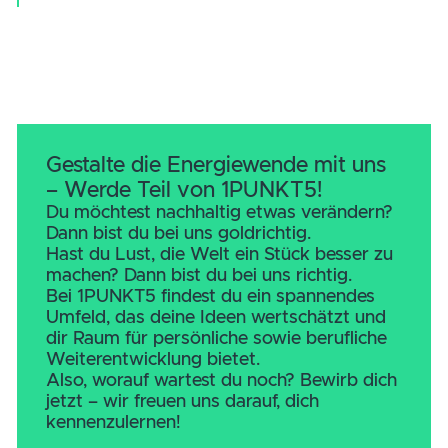
Alle zulassen
Auswahl erlauben
Die Zukunft ist grün.
Ablehnen
Bei 1PUNKT5 glauben wir daran, dass die
industrielle Stromwende ein Schlüssel zu
einem nachhaltigen Planeten ist.
Wusstest du, dass über 50 % der weltweit
CO
-Emissionen aus der Industrie komme
2
Genau deshalb setzen wir hier an.