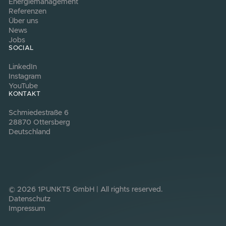
Unsere Partnerschaften basieren auf Vertrauen und einem
gemeinsamen Ziel – innovative Energielösungen für eine
nachhaltige Zukunft.
info@1punkt5.de
+49 421 845 177-0