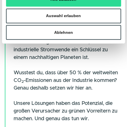
unserer Website an unsere Partner für soziale Medien,
Werbung und Analysen weiter. Unsere Partner führen di
Informationen möglicherweise mit weiteren Daten
zusammen, die Sie ihnen bereitgestellt haben oder die s
Was treibt uns tagtäglich an?
im Rahmen Ihrer Nutzung der Dienste gesammelt haben
Ganz einfach: Zu wissen, dass unsere Arbei
Einwilligungsauswahl
Notwendig
einen Unterschied macht.
Präferenzen
Mit jeder Photovoltaik-Anlage, jedem
Energiespeicher und jeder optimierten
Statistiken
Energieversorgung tragen wir dazu bei, da
die Energiewende greifbar wird – und
Marketing
tausende Tonnen CO₂ eingespart werden.
Für uns geht es nicht nur um Technik, sond
Details zeigen
darum, etwas Bleibendes zu schaffen.