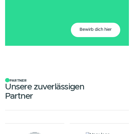
Unsere Lösungen haben das Potenzial, die
großen Verursacher zu grünen Vorreitern 
machen. Und genau das tun wir.
Gestalte die Energiewende mit uns
– Werde Teil von 1PUNKT5!
Du möchtest nachhaltig etwas verändern?
Dann bist du bei uns goldrichtig.
Hast du Lust, die Welt ein Stück besser zu
machen? Dann bist du bei uns richtig.
Bei 1PUNKT5 findest du ein spannendes