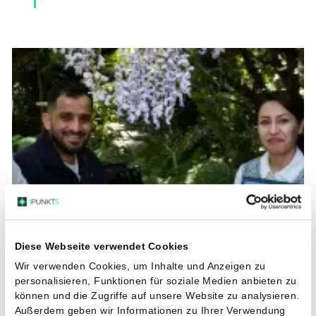
Q4/2022
Dritter Meilenstein: 50 MWp verbaut
Solarleistung
Q2/2023
Neue Standorte in Hamburg,
Oldenburg, Bremen und Veldhausen
Q1/2025
Vierter Meilenstein: 100 MWp
verbaute Solarleistung