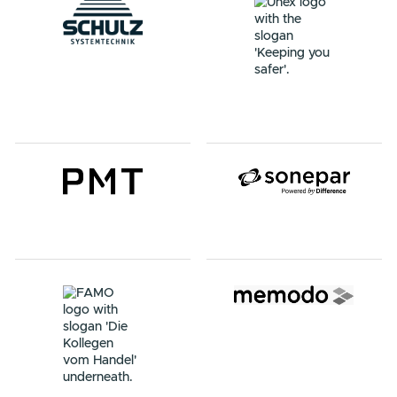
Umfeld, das deine Ideen wertschätzt und
dir Raum für persönliche sowie berufliche
Weiterentwicklung bietet.
Also, worauf wartest du noch? Bewirb dich
jetzt – wir freuen uns darauf, dich
kennenzulernen!
Bewirb dich hier
Bewirb dich hier