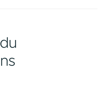
est du
ei uns