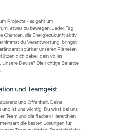
t dich bei
it Sinn
 es nicht nur um Projekte - es geht um