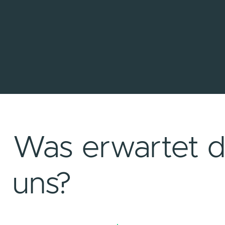
nterwegs.
Die beste Technol
Freizeit!