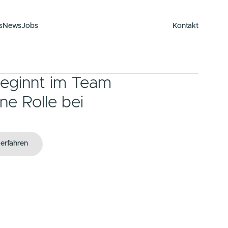
enzen
Über uns
News
Jobs
enzen
Über uns
News
Jobs
rgie beginnt im Team
ke deine Rolle bei
5.
Mehr erfahren
Mehr erfahren