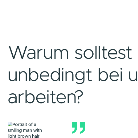
– Rebecca
Warum sollt
unbedingt b