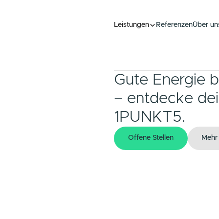
Leistungen
Refer
Refer
Gute Ene
– entdec
1PUNKT
Offene Stellen
Offene Stellen