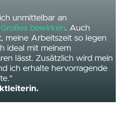
beite ich unmittelbar an
ten, die Großes bewirken
. Auch
Freiheit, meine Arbeitszeit so l
 sie sich ideal mit meinem
ereinbaren lässt. Zusätzlich wir
rgütet, und ich erhalte hervorrag
angebote."
 Projektleiterin.