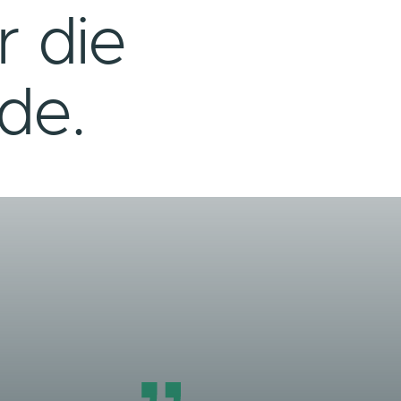
m
ir die
ende.