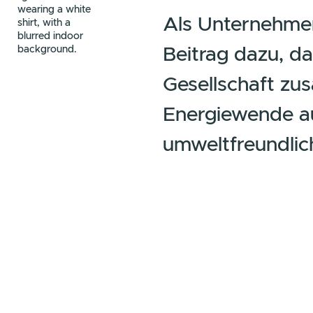
arbeiten?
Als Unter
Beitrag d
Gesellsch
Energiew
umweltfre