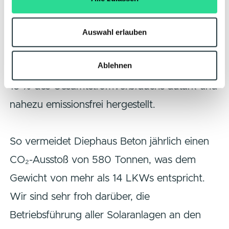
Nur einen Steinwurf entfernt ist die Halle 50
mit 437 kWp und Halle 90 mit knapp 290
Auswahl erlauben
kWp Solarleistung. Mit mehr als 2.850
Ablehnen
Solarmodulen im Einsatz, werden respektable
18 % des Gesamtstromverbrauchs autark und
nahezu emissionsfrei hergestellt.
So vermeidet Diephaus Beton jährlich einen
CO₂-Ausstoß von 580 Tonnen, was dem
Gewicht von mehr als 14 LKWs entspricht.
Wir sind sehr froh darüber, die
Betriebsführung aller Solaranlagen an den