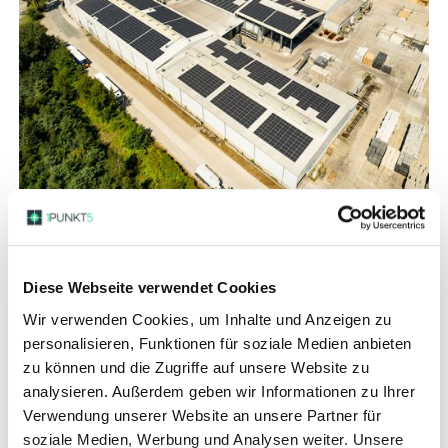
1,2 MWp Solarleistung
18 % Autarkiegrad
6,2 Jahre Amortisationsdauer
Diese Webseite verwendet Cookies
0,05 € pro kWh Stromgestehungskosten PV
Wir verwenden Cookies, um Inhalte und Anzeigen zu
580 Tonnen CO₂-Einsparung im Jahr
personalisieren, Funktionen für soziale Medien anbieten
zu können und die Zugriffe auf unsere Website zu
analysieren. Außerdem geben wir Informationen zu Ihrer
Verwendung unserer Website an unsere Partner für
Es sind beeindruckende Dimensionen, die
soziale Medien, Werbung und Analysen weiter. Unsere