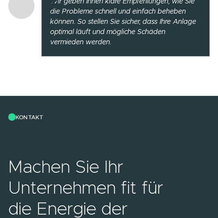
Machbarkeit und Wirtschaftlichkeit.
Während des Betriebs:
Bei Störungen oder
Leistungsproblemen.
Regelmäßig:
Um die Anlage langfristig effizie
und sicher zu betreiben, wie beim TÜV für ein
Auto.
Wie schnell erhalte ich das Gutachten?
Normalerweise stellen wir das Gutachten in 2
bis 3 Wochen fertig. So können Sie schnell
handeln, um Risiken zu minimieren und die
Effizienz zu maximieren.
Wie kompliziert ist der Bau einer