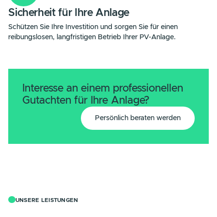
Unsere Gutachten helfen, Betriebsausfälle, Wertminderun
und Brände frühzeitig zu vermeiden.
30 Jahre Expertise
Mit über 30 Jahren Erfahrung und täglichem Projektgesch
liefern wir Ihnen stets fundierte und aktuelle Gutachten.
Sicherheit für Ihre Anlage
Schützen Sie Ihre Investition und sorgen Sie für einen
reibungslosen, langfristigen Betrieb Ihrer PV-Anlage.