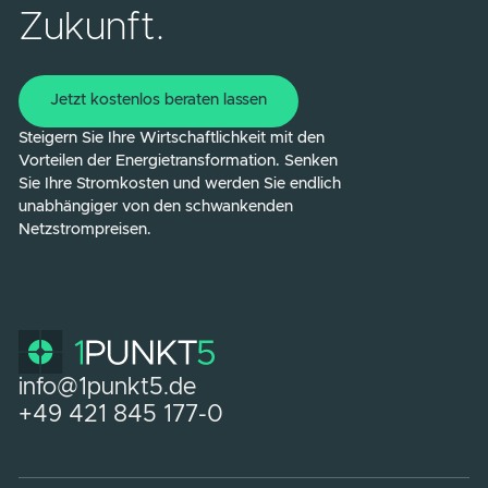
Photovoltaikanlage?
Für Sie ist es denkbar einfach. Wir kümmern
uns um alles – von der Planung über die
Installation bis zur Inbetriebnahme. Der Bau
erfolgt so, dass Ihr Betrieb so wenig wie
möglich beeinträchtigt wird.
Welche weiteren Vorteile bietet ein
Gutachten?
Ein Gutachten schützt Ihre Investition,
vermeidet kostspielige Ausfälle und maximier
die Lebensdauer Ihrer Anlage. Es sorgt dafür,
dass Ihre PV-Anlage effizient läuft und
langfristig Wert erhält.