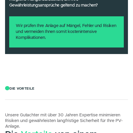
Versicherungsgutachten & Schadengutachten
Sie möchten noch während der Bauphase oder nach der
Fertigstellung überprüfen, ob Ihre Anlage nach
Planungsvorgaben fachgerecht errichtet wurde?
Oder möchten Sie vor Ablauf der Gewährleistungsfrist
mögliche Mängel aufdecken, um Ihre
Gewährleistungsansprüche geltend zu machen?
Wir prüfen Ihre Anlage auf Mängel, Fehler und Risiken
und vermeiden Ihnen somit kostenintensive
Komplikationen.