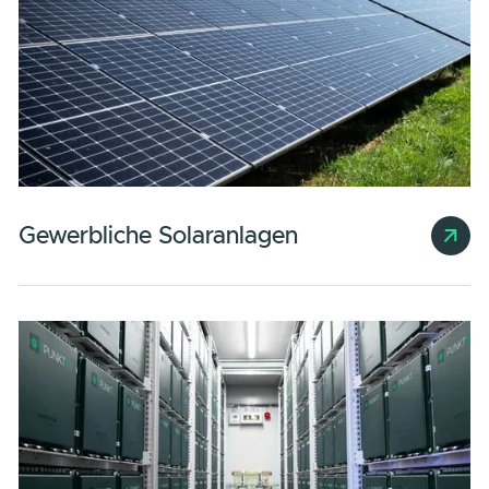
Ende.
Unsere Energielösungen machen bei
Inbetriebnahme der Solaranlage nicht hal
Wir realisieren Ihnen ein ganzheitliches
Energiesystem inklusive Speicherlösung
und Energiemanagement, für das wir di
Wartung und Betriebsführung
übernehmen.