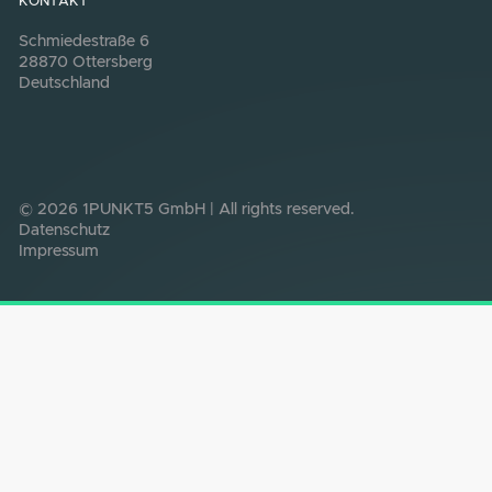
Machen Sie Ihr
Unternehmen fit für
die Energie der
Zukunft.
Jetzt kostenlos beraten lassen
Jetzt kostenlos beraten lassen
Steigern Sie Ihre Wirtschaftlichkeit mit den
Vorteilen der Energietransformation. Senken
Sie Ihre Stromkosten und werden Sie endlich
unabhängiger von den schwankenden
Netzstrompreisen.