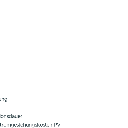
tung
tionsdauer
tromgestehungskosten PV