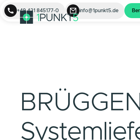
+49 421 845177-0
info@1punkt5.de
Ber
BRÜGGEN 
Systemlie