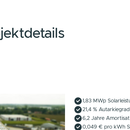
jektdetails
1,83 MWp Solarleis
21,4 % Autarkiegrad
6,2 Jahre Amortisa
0,049 € pro kWh S