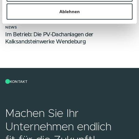
Statistiken
geht ans Netz.
Marketing
NEWS
Im Betrieb: Die PV-Dachanlage von
Details zeigen
SCHULZ Sondermaschinenbau Bremen
Alle zulassen
NEWS
Auswahl erlauben
INTERSOLAR 2026– WIR SIND DABEI!
Ablehnen
NEWS
Im Betrieb: Die PV-Dachanlagen der